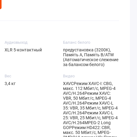
Аудиовыход
Баланс белого
XLR 5-контактный
предустановка (3200K),
Память A, Память B/ATW
(Автоматическое слежение
за балансом белого)
Вес
Видео
3,4 кг
XAVCРежим XAVC-I: CBG,
макс. 112 Мбит/с, MPEG-4
AVC/H.264Режим XAVC:
VBR, 50 Мбит/с, MPEG-4
AVC/H.264Режим XAVC-L
35: VBR, 35 Мбит/с, MPEG-4
AVC/H.264Режим XAVC-L
25: VBR, 25 Мбит/с, MPEG-4
AVC/H.264MPEG-2 Long
GOPРежим HD422: CBR,
макс. 50 Мбит/с, MPEG-