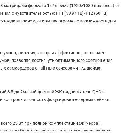
OS-матрицами формата 1/2 дюйма (1920×1080 пикселей) от
ния с чувствительностью F11 (59,94 Гц)/F12 (50 Гц),
ским диапазоном, открывая огромные возможности для
 шумоподавления, которая эффективно распознаёт
умов, позволяя достигнуть оптимального соотношения
ых камкордеров с Full HD и сенсорами 1/2 дюйма.
кий 3,5-дюймовый цветной ЖК-видоискатель QHD с
й контроль и точность фокусировки во время съёмки.
всего 25 Вт при полной комплектации (ЖК-экран,
еальным выбором для продолжительного использования.