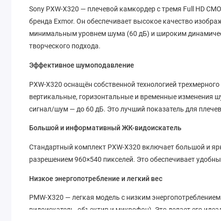
Sony PXW-X320 — плечевой камкордер с тремя Full HD CM
бренда Exmor. Он обеспечивает высокое качество изображе
минимальным уровнем шума (60 дБ) и широким динамиче
творческого подхода.
Эффективное шумоподавление
PXW-X320 оснащён собственной технологией трехмерного
вертикальные, горизонтальные и временные изменения ш
сигнал/шум — до 60 дБ. Это лучший показатель для плечев
Большой и информативный ЖК-видоискатель
Стандартный комплект PXW-X320 включает большой и яр
разрешением 960×540 пикселей. Это обеспечивает удобны
Низкое энергопотребление и легкий вес
PMW-X320 — легкая модель с низким энергопотреблением 
видоискатель, объектив и микрофон). Это делает его ид