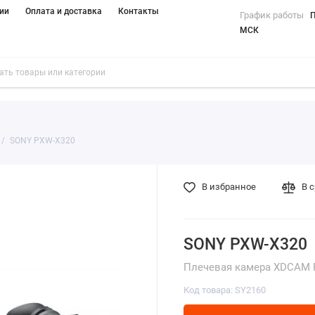
ии
Оплата и доставка
Контакты
График работы
П
МСК
SONY PXW-X320
В избранное
В 
SONY PXW-X320
Плечевая камера XDCAM 
Код товара: SY2160