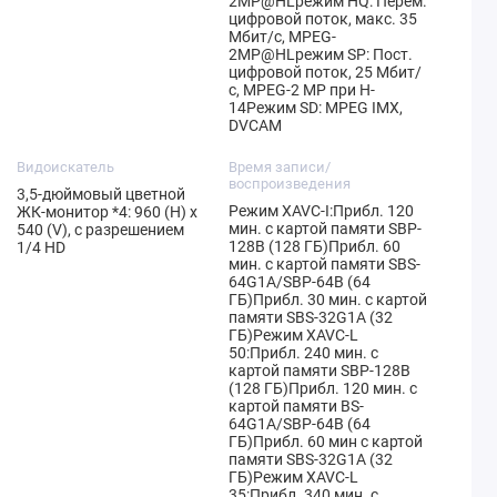
2MP@HLрежим HQ: Перем.
цифровой поток, макс. 35
Мбит/с, MPEG-
2MP@HLрежим SP: Пост.
цифровой поток, 25 Мбит/
с, MPEG-2 MP при H-
14Режим SD: MPEG IMX,
DVCAM
Видоискатель
Время записи/
воспроизведения
3,5-дюймовый цветной
Режим XAVC-I:Прибл. 120
ЖК-монитор *4: 960 (H) x
мин. с картой памяти SBP-
540 (V), с разрешением
128B (128 ГБ)Прибл. 60
1/4 HD
мин. с картой памяти SBS-
64G1A/SBP-64B (64
ГБ)Прибл. 30 мин. с картой
памяти SBS-32G1A (32
ГБ)Режим XAVC-L
50:Прибл. 240 мин. с
картой памяти SBP-128B
(128 ГБ)Прибл. 120 мин. с
картой памяти BS-
64G1A/SBP-64B (64
ГБ)Прибл. 60 мин с картой
памяти SBS-32G1A (32
ГБ)Режим XAVC-L
35:Прибл. 340 мин. с