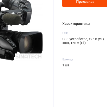
Предзаказ
Характеристики
USB
USB-устройство, тип B (x1),
хост, тип A (x1)
Бленда
1 шт