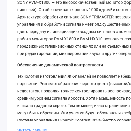
SONY PVM-X1800 — это высококачественный монитор форм
пикселей). Он обеспечивает яркость 1000 кд/см² и соот
Архитектура обработки сигнала SONY TRIMASTER позволя
управления и обработки сигнала имеет ряд существенных
цветопередачу и линеаризацию входных сигналов с помо
работа мониторов PVM-X1800 и BVM-HX310 позволяет созд
передвижных телевизионных станциях или на съемочных 
при редактировании, микшировании звука и других опера
Обеспечение динамической контрастности
Технология изготовления ЖК-панелей не позволяет избеж
подсветки. Режим отображения черного цвета (высокой/с
недостаток, позволяя точнее контролировать воспроизве
средним уровнем сигнала яркости. Хотя насыщенность по
и шкала градаций серого. Тем не менее, из-за ограничен
могут быть обрезаны. Эти участки будут обозначены «зе
Система управления Dynamic Contrast Drive быстро корре
содержания экрана. Вы сразу заметите идеальное соотнош
Читать дальше