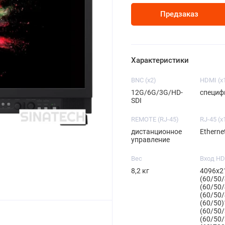
Предзаказ
Характеристики
BNC (x2)
HDMI (x
12G/6G/3G/HD-
специф
SDI
REMOTE (RJ-45)
RJ-45 (x
дистанционное
Etherne
управление
Вес
Вход H
8,2 кг
4096x2
(60/50
(60/50
(60/50
(60/50
(60/50
(60/50