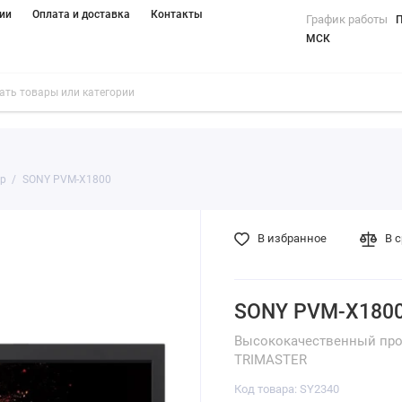
ии
Оплата и доставка
Контакты
График работы
П
МСК
р
SONY PVM-X1800
В избранное
В 
SONY PVM-X180
Высококачественный про
TRIMASTER
Код товара: SY2340