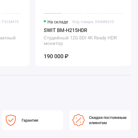
: TVLM419
На складе
Код товара: SWMN310
SWIT BM-H215HDR
матный
Студийный 12G-SDI 4K Ready HDR
монитор
190 000 ₽
Скидки постоянным
Гарантия
клиентам