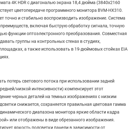
ата 4K HDR с диагональю экрана 18,4 дюйма (3840x2160
ветствует цветопередаче программного монитора BVM-HX310.
ет точно и стабильно воспроизводить изображение. Система
 преимуществ, включая быструю обработку сигнала, точную
щью функции оптоэлектронного преобразования. Совместная
авать группы на контрольных стенах в студиях,
площадках, а также использовать в 19-дюймовых стойках EIA
циях.
ать потерь светового потока при использовании задней
редней/низкой интенсивности) компенсирует этот
дение черных деталей на темных изображениях с низким
дсветки снижается, сохраняется правильная цветовая гамма
ия динамического диапазона монитора яркие области кадра
брой» или отображены в виде обрезанного изображения.
ктирует яркость подсветки панели в зависимости от
ение темных и светлых тонов. Эта система помогает