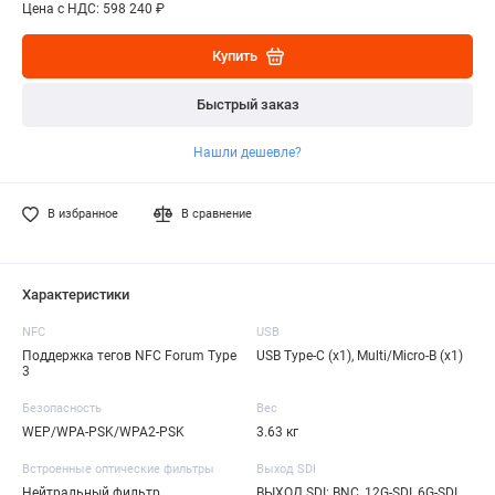
Цена с НДС: 598 240 ₽
Купить
Быстрый заказ
Нашли дешевле?
В избранное
В сравнение
Характеристики
NFC
USB
Поддержка тегов NFC Forum Type
USB Type-C (x1), Multi/Micro-B (x1)
3
Безопасность
Вес
WEP/WPA-PSK/WPA2-PSK
3.63 кг
Встроенные оптические фильтры
Выход SDI
Нейтральный фильтр
ВЫХОД SDI: BNC, 12G-SDI, 6G-SDI,