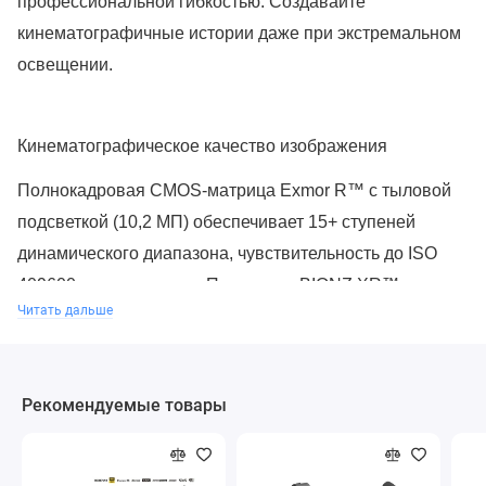
профессиональной гибкостью. Создавайте
кинематографичные истории даже при экстремальном
освещении.
Кинематографическое качество изображения
Полнокадровая CMOS-матрица Exmor R™ с тыловой
подсветкой (10,2 МП) обеспечивает 15+ ступеней
динамического диапазона, чувствительность до ISO
409600 и малое шумы. Процессор BIONZ XR™
Читать дальше
гарантирует высокоскоростное считывание и точную
цветопередачу. По умолчанию используется цветовой
профиль S-Cinetone от флагманской FX9 для
Рекомендуемые товары
насыщенных телесных тонов и готового к показу
изображения без цветокоррекции.