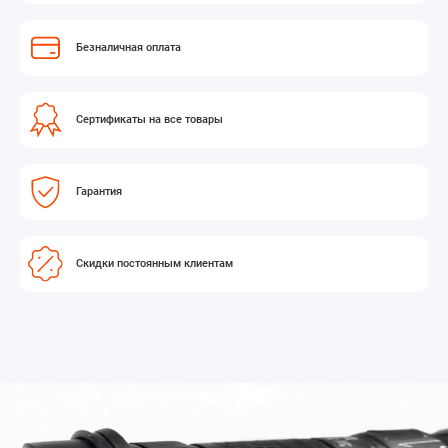
адаптируясь к изменению освещения без смены
насадок.
Безналичная оплата
Высокая частота кадров
Сертификаты на все товары
Съемка до 120 кадров/с в разрешении 4K (QFHD) с
автофокусом позволяет создавать выразительный
Гарантия
замедленный motion (до 5x при 24p). Переменная
частота кадров (1–120 fps) дает полный контроль над
темпом видео.
Скидки постоянным клиентам
Компактность и надежность
Легкий магниевый корпус (всего 890 г) и модульная
конструкция со съемной рукояткой Smart Grip
идеальны для работы со стабилизаторами, дронами и