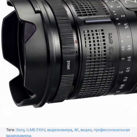
в подводных боксах. Эффективная система
охлаждения предотвращает перегрев при длительной
записи.
Профессиональные форматы и подключения
Запись XAVC All-Intra до 600 Мбит/с с 10 бит 4:2:2,
выход 12G-SDI для 16-битного RAW на внешние
рекордеры. Два слота под CFexpress Type A и SDXC, 4-
канальный аудиовход через XLR и MI-разъем, а также
приложение Content Browser
управление по Wi-Fi через
Mobile.
Теги:
Sony
,
ILME-FX6V
,
видеокамера
,
4K
,
видео
,
профессиональная
видеокамера