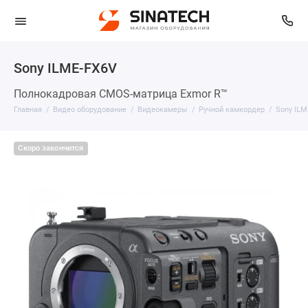
Sony ILME-FX6V
Полнокадровая CMOS-матрица Exmor R™
Главная
Видео оборудование
Видеокамеры
Ручной камкордер
Sony ILM
Скоро закончится