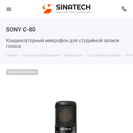
SONY C-80
Конденсаторный микрофон для студийной записи
голоса
Главная
Звуковое оборудование
Микрофоны
Студийный микрофон
SONY
Скоро закончится