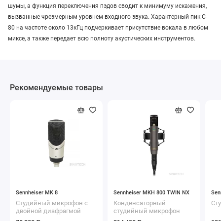
шумы, а функция переключения пэдов сводит к минимуму искажения,
вызванные чрезмерным уровнем входного звука. Характерный пик C-
80 на частоте около 13кГц подчеркивает присутствие вокала в любом
миксе, а также передает всю полноту акустических инструментов.
Рекомендуемые товары
Sennheiser MK 8
Sennheiser MKH 800 TWIN NX
Sen
Студийный микрофон с
Конденсаторный
Ст
двойной диафрагмой
студийный микрофон