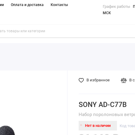
ии
Оплата и доставка
Контакты
График работы
П
МСК
В избранное
В 
SONY AD-C77B
Набор поролоновых ветр
Нет в наличии
Код тов