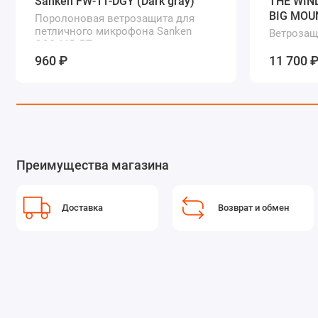
Sanken FW-11-DGY (Dark gray)
THE WIN
BIG MOU
Поролоновая ветрозащита для
петличного микрофона Sanken
Ветрозащ
COS-11D PT
для микр
960 ₽
11 700 
Преимущества магазина
Доставка
Возврат и обмен