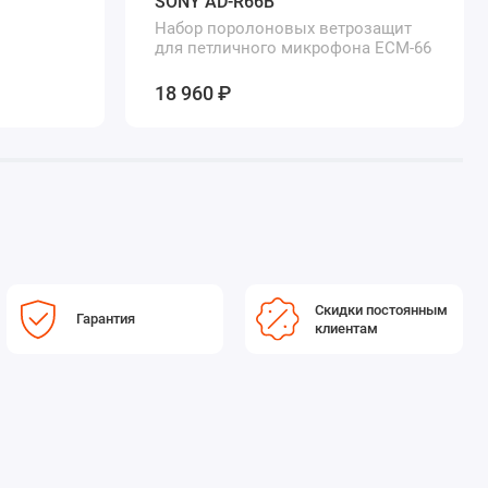
SONY AD-R66B
Набор поролоновых ветрозащит
для петличного микрофона ECM-66
18 960 ₽
Скидки постоянным
Гарантия
клиентам