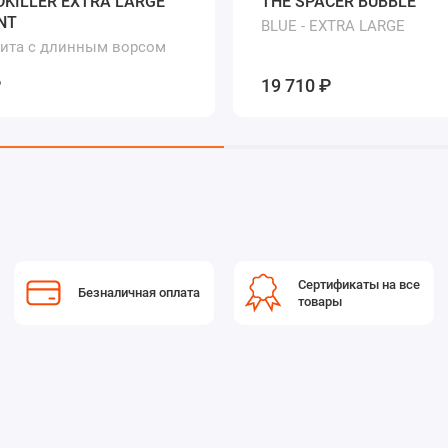
DKILLER EXTRA LARGE
THE SPACER BUBBLE
NT
BLUE - EXTRA LARGE
ита с длинным ворсом
офона типа
₽
19 710 ₽
Сертификаты на все
Безналичная оплата
товары