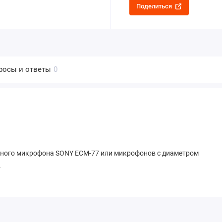
Поделиться
росы и ответы
0
чного микрофона SONY ECM-77 или микрофонов с диаметром
.