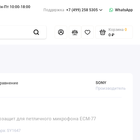
н-Пт 10:00-18:00
Поддержка
+7 (499) 258 5305
WhatsApp
Корзина
0
0 ₽
SONY
сравнение
Производитель
озащит для петличного микрофона ECM-77
ара: SY1647