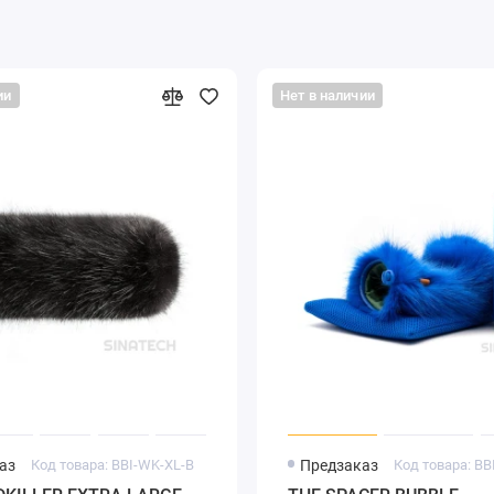
ии
Нет в наличии
аз
Код товара: BBI-WK-XL-B
Предзаказ
Код товара: BB