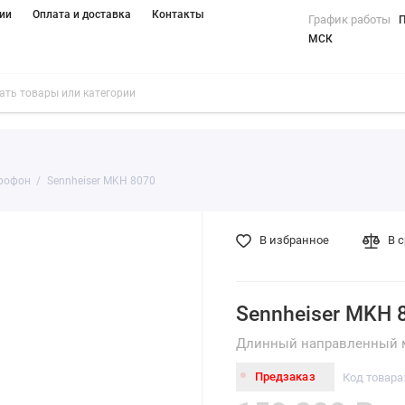
ии
Оплата и доставка
Контакты
График работы
П
МСК
рофон
Sennheiser MKH 8070
В избранное
В 
Sennheiser MKH 
Длинный направленный 
Предзаказ
Код товара