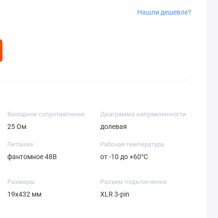
Нашли дешевле?
Выходное сопротивление
Диаграмма направленности
25 Ом
долевая
Питание
Рабочая температура
фантомное 48В
от -10 до +60°C
Размеры
Разъем подключения
19х432 мм
XLR 3-pin