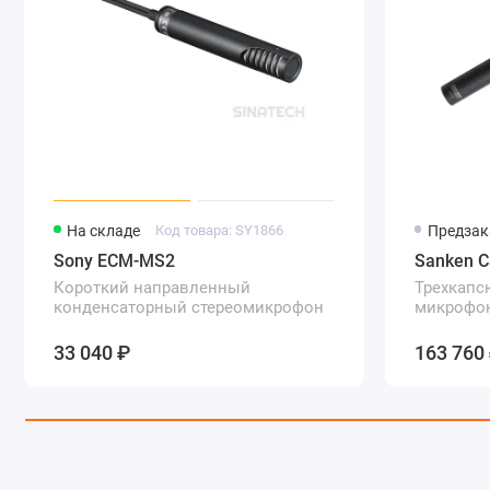
На складе
Код товара: SY1866
Предзак
Sony ECM-MS2
Sanken C
Короткий направленный
Трехкап
конденсаторный стереомикрофон
микрофо
33 040 ₽
163 760