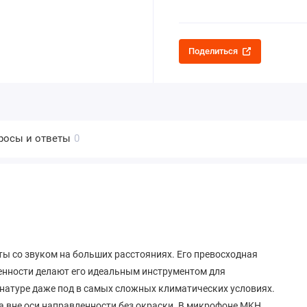
Поделиться
росы и ответы
0
 со звуком на больших расстояниях. Его превосходная
енности делают его идеальным инструментом для
 натуре даже под в самых сложных климатических условиях.
а вне оси направленности без окраски. В микрофоне MKH