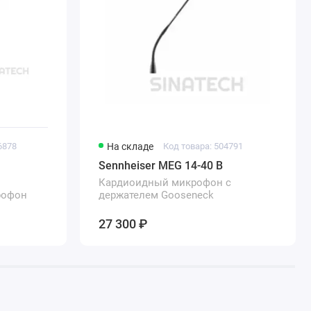
6878
На складе
Код товара: 504791
Sennheiser MEG 14-40 B
Кардиоидный микрофон с
рофон
держателем Gooseneck
27 300 ₽