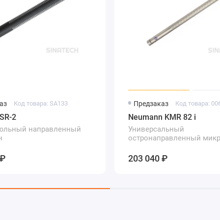
аз
Код товара: SA133
Предзаказ
Код товара: 00
SR-2
Neumann KMR 82 i
сюльный направленный
Универсальный
н
остронаправленный мик
 ₽
203 040 ₽