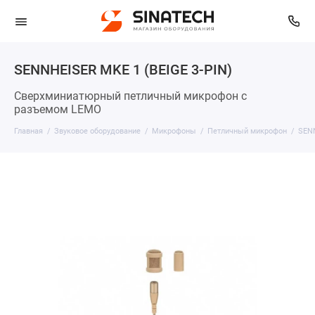
SENNHEISER MKE 1 (BEIGE 3-PIN)
Сверхминиатюрный петличный микрофон с
разъемом LEMO
Главная
Звуковое оборудование
Микрофоны
Петличный микрофон
SENN