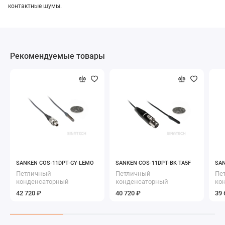
контактные шумы.
Рекомендуемые товары
SANKEN COS-11DPT-GY-LEMO
SANKEN COS-11DPT-BK-TA5F
SAN
Петличный
Петличный
Пе
конденсаторный
конденсаторный
ко
микрофон с разъемом
микрофон с разъемом
ми
42 720 ₽
40 720 ₽
39 
LEMO
TA5F