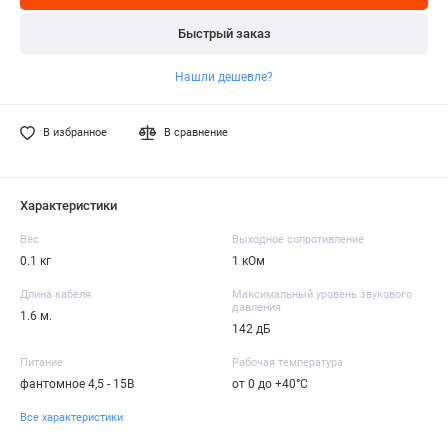
Быстрый заказ
Нашли дешевле?
В избранное
В сравнение
Характеристики
Вес
Выходное сопротивление
0.1 кг
1 кОм
Длина кабеля
Максимальный уровень звукового
давления
1.6 м.
142 дБ
Питание
Рабочая температура
фантомное 4,5 - 15В
от 0 до +40°C
Все характеристики