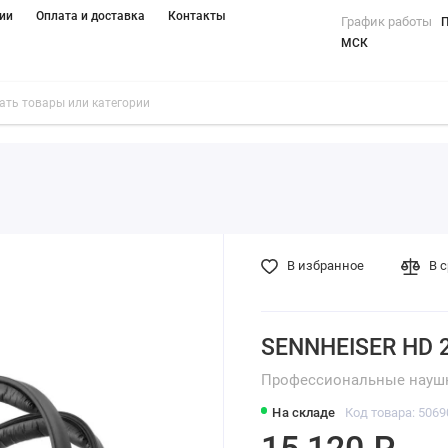
ии
Оплата и доставка
Контакты
График работы
П
МСК
В избранное
В 
SENNHEISER HD 
Профессиональные наушн
На складе
Код товара: 5069