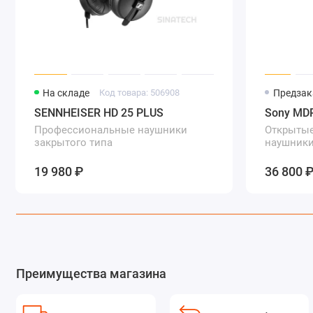
На складе
Код товара: 506908
Предзак
SENNHEISER HD 25 PLUS
Sony MD
Профессиональные наушники
Открытые
закрытого типа
наушник
19 980 ₽
36 800 
Преимущества магазина