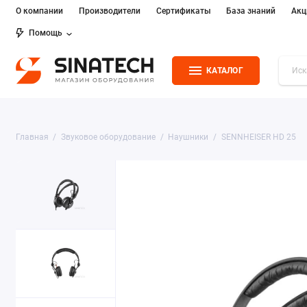
О компании
Производители
Сертификаты
База знаний
Акц
Помощь
КАТАЛОГ
Главная
Звуковое оборудование
Наушники
SENNHEISER HD 25