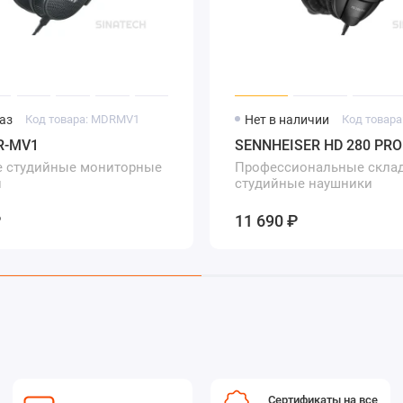
аз
Код товара: MDRMV1
Нет в наличии
Код товара
R-MV1
SENNHEISER HD 280 PRO
 студийные мониторные
Профессиональные скла
и
студийные наушники
₽
11 690 ₽
Сертификаты на все