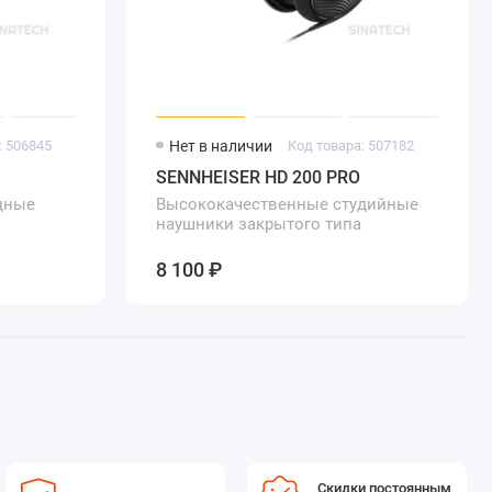
: 506845
Нет в наличии
Код товара: 507182
SENNHEISER HD 200 PRO
дные
Высококачественные студийные
наушники закрытого типа
8 100 ₽
Скидки постоянным