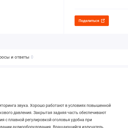
Поделиться
росы и ответы
0
торинга звука. Хорошо работают в условиях повышенной
кового давления. Закрытая задняя часть обеспечивают
ия с плавной регулировкой оголовья удобна при
ровании аудиооборудования. Вращающийся излучатель