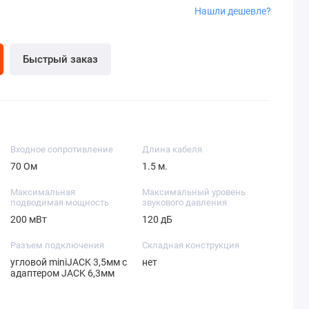
Нашли дешевле?
Быстрый заказ
Входное сопротивление
Длина кабеля
70 Ом
1.5 м.
Максимальная
Максимальный уровень
подводимая мощность
звукового давления
200 мВт
120 дБ
Разъем подключения
Складная конструкция
угловой miniJACK 3,5мм с
нет
адаптером JACK 6,3мм