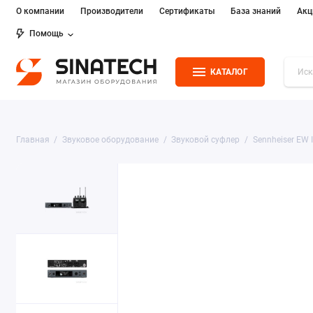
О компании
Производители
Сертификаты
База знаний
Акц
Помощь
КАТАЛОГ
Главная
Звуковое оборудование
Звуковой суфлер
Sennheiser EW 