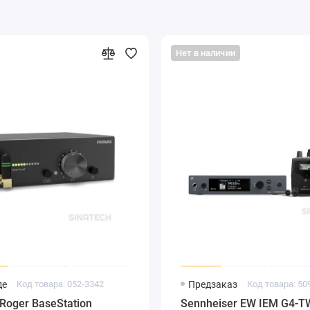
Нет в наличии
де
Код товара: 052-3342
Предзаказ
Код товара: 50
oger BaseStation
Sennheiser EW IEM G4-T