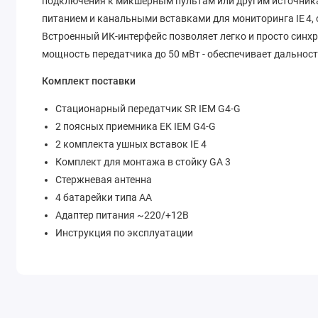
подключения к микшерным пультам или другим источник
питанием и канальными вставками для мониторинга IE 4, 
Встроенный ИК-интерфейс позволяет легко и просто синх
мощность передатчика до 50 мВт - обеспечивает дальност
Комплект поставки
Стационарный передатчик SR IEM G4-G
2 поясных приемника EK IEM G4-G
2 комплекта ушных вставок IE 4
Комплект для монтажа в стойку GA 3
Стержневая антенна
4 батарейки типа АА
Адаптер питания ~220/+12В
Инструкция по эксплуатации