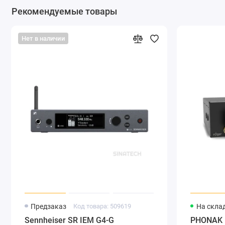
Рекомендуемые товары
Нет в наличии
Предзаказ
Код товара: 509619
На скла
Sennheiser SR IEM G4-G
PHONAK R