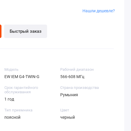
Нашли дешевле?
Быстрый заказ
Модель
Рабочий диапазон
EW IEM G4-TWIN-G
566-608 MГц
Срок гарантийного
Страна производства
обслуживания
Румыния
1 год
Тип приемника
Цвет
поясной
черный