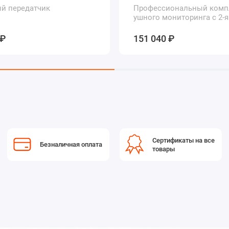
й передатчик
Профессиональный комп
ушного мониторинга с 2-я
поясными приемниками 
канальными вставками I
 ₽
151 040 ₽
Сертификаты на все
Безналичная оплата
товары