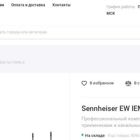
ии
Оплата и доставка
Контакты
График работы
П
МСК
IEM G4-TWIN-G
В избранное
В 
Sennheiser EW I
Профессиональный компл
приемниками и канальны
На складе
Код товара: 5096