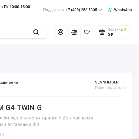
н-Пт 10:00-18:00
Поддержка
+7 (499) 258 5305
WhatsApp
Корзина
0
0 ₽
SENNHEISER
сравнение
Производитель
EM G4-TWIN-G
ект ушного мониторинга с 2-я поясными
ми вставками IE4
15