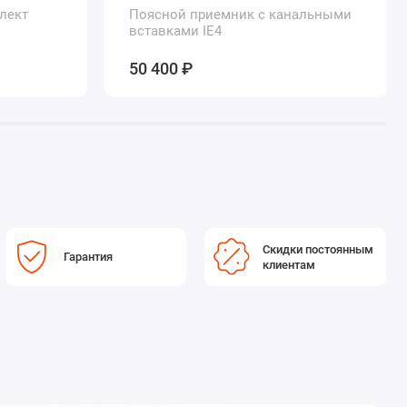
лект
Поясной приемник с канальными
вставками IE4
и
E4
50 400 ₽
Скидки постоянным
Гарантия
клиентам