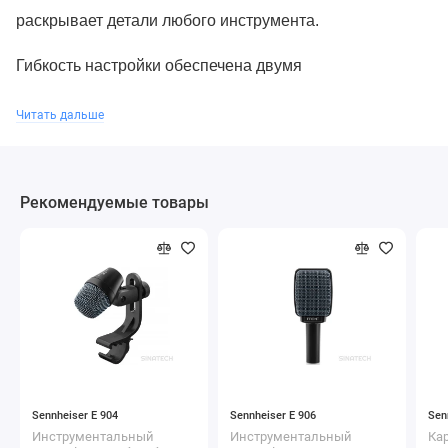
раскрывает детали любого инструмента.
Гибкость настройки обеспечена двумя
трехпозиционными переключателями: для изменения
Читать дальше
чувствительности и для среза или подъема низких
частот. Это позволяет адаптировать микрофон под
конкретную задачу и акустику помещения.
Рекомендуемые товары
Sennheiser E 904
Sennheiser E 906
Sen
Инструментальный
Инструментальный
Ка