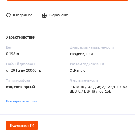
В избранное
В сравнение
Характеристики
Вес
Диаграмма направленности
0.198 кг
кардиоидная
Рабочий диапазон
Разъем подключения
от 20 Гц до 20000 Гц
XLR male
Тип микрофона
Чувствительность
конденсаторный
7 мВ/Па / -43 дБВ; 2,3 мВ/Па / -53
дБВ; 0,7 мВ/Па / -63 дБВ
Все характеристики
Поделиться