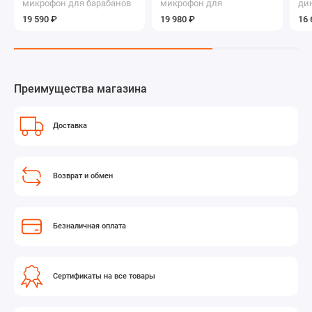
микрофон для барабанов
микрофон для
ди
и перкуссий
перкуссионных и духовых
19 590 ₽
19 980 ₽
16 
инструментов
Преимущества магазина
Доставка
Возврат и обмен
Безналичная оплата
Сертификаты на все товары