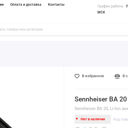
ии
Оплата и доставка
Контакты
График работы
П
МСК
В избранное
В 
Sennheiser BA 20
Sennheiser BA 20, Li-Ion 
Нет в наличии
Код тов