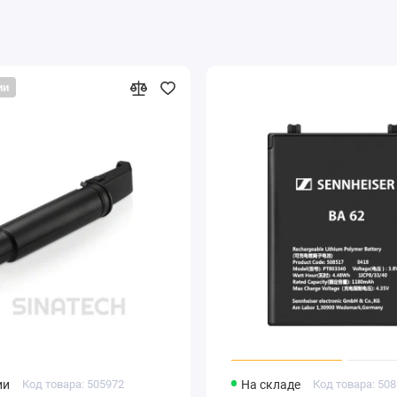
ии
ии
Код товара: 505972
На складе
Код товара: 50