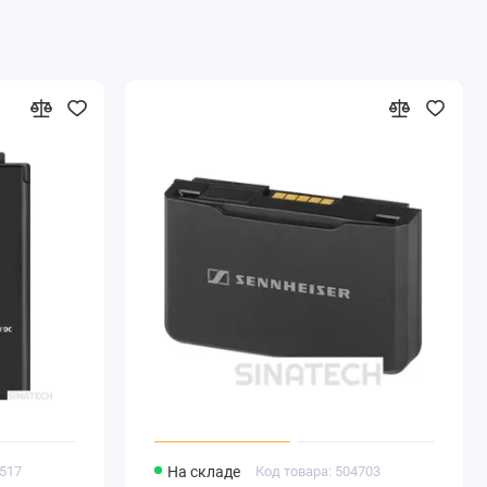
8517
На складе
Код товара: 504703