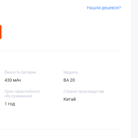
Нашли дешевле?
Ёмкость батареи
Модель
430 мАч
BA 20
Срок гарантийного
Страна производства
обслуживания
Китай
1 год