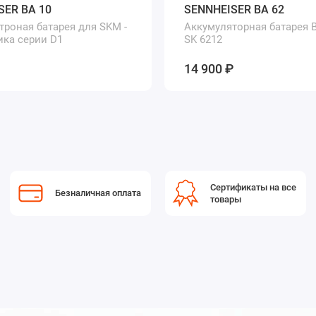
SER BA 10
SENNHEISER BA 62
троная батарея для SKM -
Аккумуляторная батарея B
ика серии D1
SK 6212
14 900 ₽
Сертификаты на все
Безналичная оплата
товары