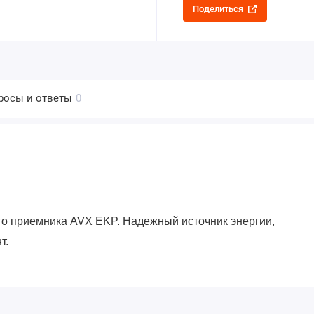
Поделиться
росы и ответы
0
го приемника AVX EKP. Надежный источник энергии,
т.