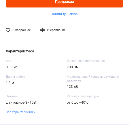
Предзаказ
Нашли дешевле?
В избранное
В сравнение
Характеристики
Вес
Выходное сопротивление
0.03 кг
700 Ом
Длина кабеля
Максимальный уровень звукового
давления
1.8 м.
123 дБ
Питание
Рабочая температура
фантомное 3–10В
от 0 до +40°C
Все характеристики