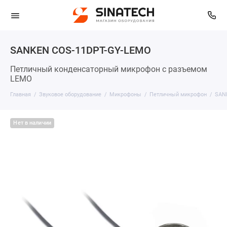
SANKEN COS-11DPT-GY-LEMO
Петличный конденсаторный микрофон с разъемом
LEMO
Главная
Звуковое оборудование
Микрофоны
Петличный микрофон
SAN
Нет в наличии