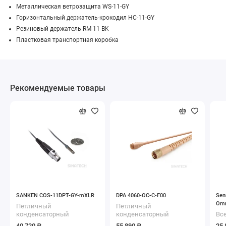
Металлическая ветрозащита WS-11-GY
Горизонтальный держатель-крокодил HC-11-GY
Резиновый держатель RM-11-BK
Пластковая транспортная коробка
Рекомендуемые товары
SANKEN COS-11DPT-GY-mXLR
DPA 4060-OC-C-F00
Sen
Omn
Петличный
Петличный
конденсаторный
конденсаторный
Вс
микрофон с разъемом
микрофон с разъемом
пе
40 720 ₽
55 890 ₽
25 