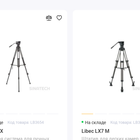
де
Код товара: LB3654
На складе
Код товара: LB
-X
Libec LX7 M
я система для ручных
Штатив для легких камер 