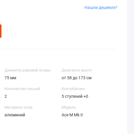
Нашли дешевле?
Диаметр шаровой опоры
Диапазон высот
75 мм
от 58 до 173 см
Количество секций
Контрбаланс
2
5 ступеней +0
Материал опор
Модель
алюминий
Ace M Mk II