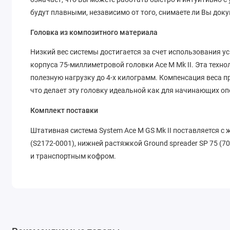
будут плавными, независимо от того, снимаете ли Вы до
Головка из композитного материала
Низкий вес системы достигается за счет использования 
корпуса 75-миллиметровой головки Ace M Mk II. Эта техно
полезную нагрузку до 4-х килограмм. Компенсация веса 
что делает эту головку идеальной как для начинающих оп
Комплект поставки
Штативная система System Ace M GS Mk II поставляется с жи
(S2172-0001), нижней растяжкой Ground spreader SP 75 (70
и транспортным кофром.