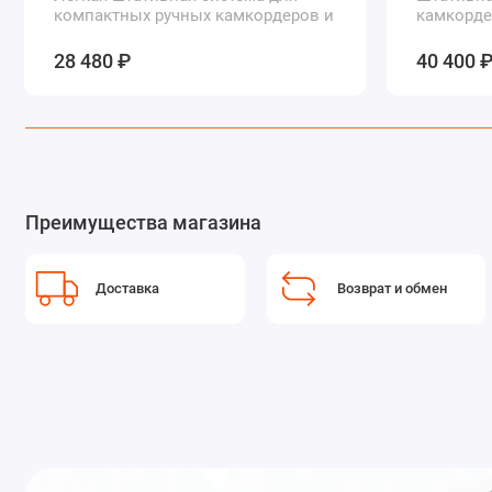
компактных ручных камкордеров и
камкорде
DSLR камер
28 480 ₽
40 400 
Преимущества магазина
Доставка
Возврат и обмен