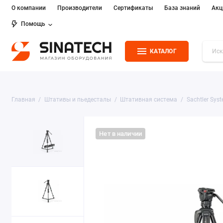
О компании
Производители
Сертификаты
База знаний
Акц
Помощь
КАТАЛОГ
Главная
Штативы и пьедесталы
Штативная система
Sachtler Syst
Нет в наличии