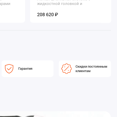
арами
жидкостной головкой и
углепластиковой треногой
208 620 ₽
Скидки постоянным
Гарантия
клиентам