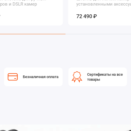
ров и DSLR камер
установленными аксессу
₽
72 490 ₽
Сертификаты на все
Безналичная оплата
товары