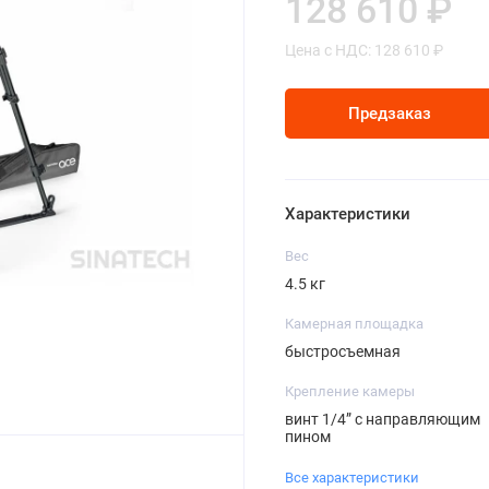
128 610 ₽
Цена с НДС: 128 610 ₽
Предзаказ
Характеристики
Вес
4.5 кг
Камерная площадка
быстросъемная
Крепление камеры
винт 1/4” с направляющим
пином
Все характеристики