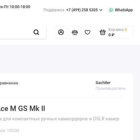
н-Пт 10:00-18:00
Поддержка
+7 (499) 258 5305
WhatsApp
Корзина
0
0 ₽
Sachtler
сравнение
Производитель
Ace M GS Mk II
а для компактных ручных камкордеров и DSLR камер
ара: 1002M