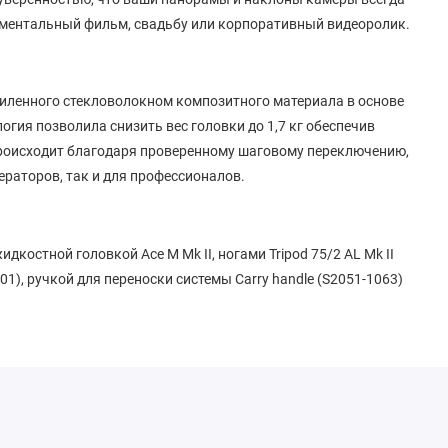
кументальный фильм, свадьбу или корпоративный видеоролик.
усиленного стекловолокном композитного материала в основе
логия позволила снизить вес головки до 1,7 кг обеспечив
происходит благодаря проверенному шаговому переключению,
ераторов, так и для профессионалов.
дкостной головкой Ace M Mk II, ногами Tripod 75/2 AL Mk II
01), ручкой для переноски системы Carry handle (S2051-1063)