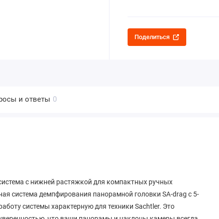
Поделиться
росы и ответы
0
я система с нижней растяжкой для компактных ручных
ная система демпфирования панорамной головки SA-drag с 5-
боту системы характерную для техники Sachtler. Это
с уверенностью, что ваши панорамы и наклоны камеры всегда