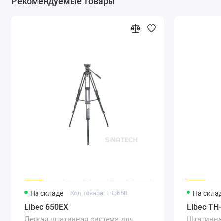
Рекомендуемые товары
На складе
Код товара: LB3650
На скла
Libec 650EX
Libec TH
Легкая штативная система для
Штативна