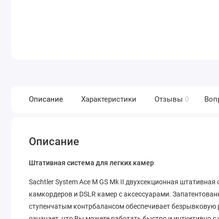
Описание
Характеристики
Отзывы
0
Воп
Описание
Штативная система для легких камер
Sachtler System Ace M GS Mk II двухсекционная штативна
камкордеров и DSLR камер с аксессуарами. Запатентован
ступенчатым контрбалансом обеспечивает безрывковую ра
означает, что Вы можете работать быстро и интуитивно 