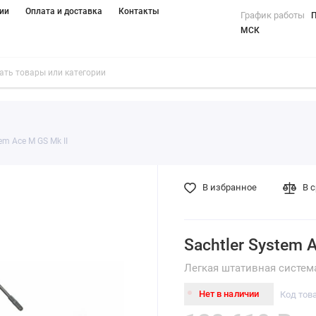
ии
Оплата и доставка
Контакты
График работы
П
МСК
em Ace M GS Mk II
В избранное
В 
Sachtler System 
Легкая штативная систем
Нет в наличии
Код тов