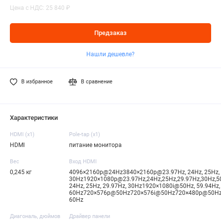
Цена с НДС: 25 840 ₽
Предзаказ
Нашли дешевле?
В избранное
В сравнение
Характеристики
HDMI (x1)
Pole-tap (x1)
HDMI
питание монитора
Вес
Вход HDMI
0,245 кг
4096×2160p@24Hz3840×2160p@23.97Hz, 24Hz, 25Hz, 
30Hz1920×1080p@23.97Hz,24Hz,25Hz,29.97Hz,30Hz,5
24Hz, 25Hz, 29.97Hz, 30Hz1920×1080i@50Hz, 59.94Hz
60Hz720×576p@50Hz720×576i@50Hz720×480p@50Hz, 5
60Hz
Диагональ, дюймов
Драйвер панели