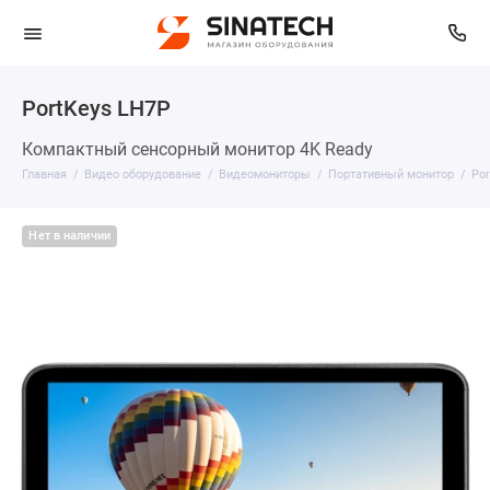
PortKeys LH7P
Компактный сенсорный монитор 4K Ready
Главная
Видео оборудование
Видеомониторы
Портативный монитор
Po
Нет в наличии