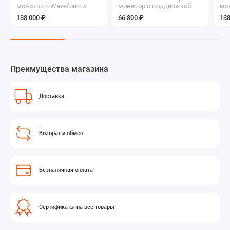
монитор c Waveform и
монитор с поддержкой
мо
площадкой S-7004S в
3DLUT и беспроводным
пл
138 000 ₽
66 800 ₽
138
стандартной
управлением
ст
комплектации
ко
Преимущества магазина
Доставка
Возврат и обмен
Безналичная оплата
Сертификаты на все товары