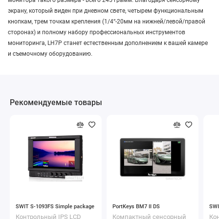
экрану, который виден при дневном свете, четырем функциональным
кнопкам, трем точкам крепления (1/4“-20мм на нижней/левой/правой
сторонах) и полному набору профессиональных инструментов
мониторинга, LH7P станет естественным дополнением к вашей камере
и съемочному оборудованию.
Рекомендуемые товары
SWIT S-1093FS Simple package
PortKeys BM7 II DS
SWI
Контрольный IPS LCD
Компактный сенсорный
Ко