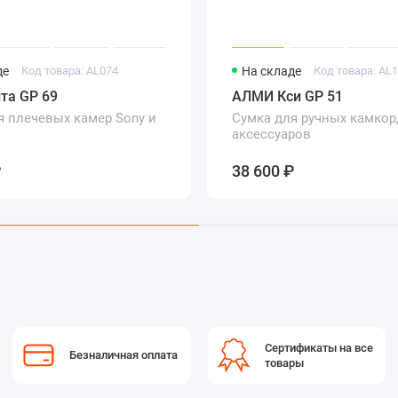
де
Код товара: AL074
На складе
Код товара: AL
та GP 69
АЛМИ Кси GP 51
я плечевых камер Sony и
Сумка для ручных камкор
c
аксессуаров
₽
38 600 ₽
Сертификаты на все
Безналичная оплата
товары