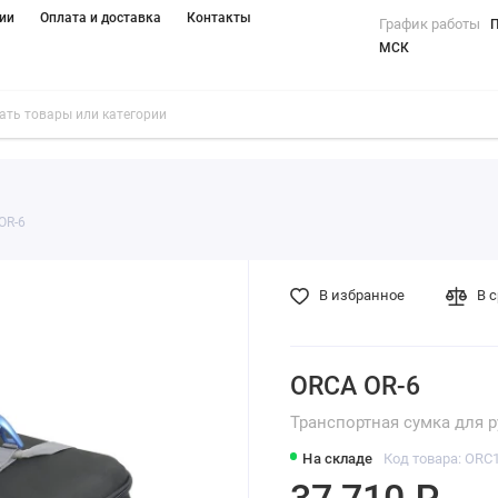
ии
Оплата и доставка
Контакты
График работы
П
МСК
OR-6
В избранное
В 
ORCA OR-6
Транспортная сумка для 
На складе
Код товара: ORC