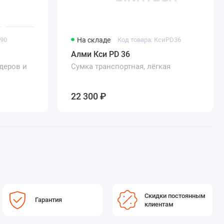
190
На складе
Код товара: КсиPD36
Алми Кси PD 36
деров и
Сумка транспортная, лёгкая
22 300 ₽
Скидки постоянным
Гарантия
клиентам