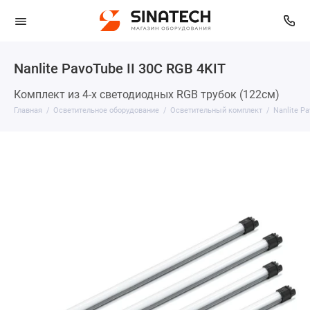
Nanlite PavoTube II 30C RGB 4KIT
Комплект из 4-х светодиодных RGB трубок (122см)
Главная
Осветительное оборудование
Осветительный комплект
Nanlite Pa