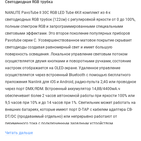
Светодиодная RGB трубка
NANLITE PavoTube II 30C RGB LED Tube 4Kit комплект из 4-х
светодиодных RGB трубок (122см) с регулировкой яркости от 0 до 100%,
полным спектром RGB и запрограммированными специальными
световыми эффектами. Это второе поколение популярных приборов
Pavotube серии C. Усовершенствованное матовое покрытие скрывает
светодиоды создавая равномерный свет и имеет большую
поверхность освещения. Локальное управление световым потоком
осуществляется двумя кнопками и поворотными ручками, состояние
настроек отображается на OLED-экране. Удаленное управление
осуществляется через встроенный Bluetooth с помощью бесплатного
приложения Nanlink для iOS и Android, радио-пульта 2,4G или проводное
через порт DMX/RDM. Встроенный аккумулятор 14,8В/4400мА.ч
обеспечивает более 2 часов автономной работы при яркости 100% или
9,5 часов при 10% и до 14 часов при 1%. Светильник может работать на
внешних батареях, которые имеют порт D-TAP с кабелем адаптера CB-
DT/DC (продаваемый отдельно) или непрерывно работают от
переменного тока с подключенным зарядным устройством.
Читать дальше