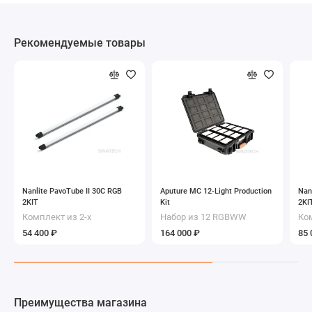
Рекомендуемые товары
Nanlite PavoTube II 30C RGB
Aputure MC 12-Light Production
Nan
2KIT
Kit
2KI
Комплект из 2-х
Набор из 12 RGBWW
Ком
светодиодных RGB трубок
светодиодных
пи
54 400 ₽
164 000 ₽
85 
(122см)
светильников
св
Преимущества магазина