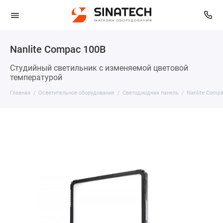
Nanlite Compac 100B
Студийный светильник с изменяемой цветовой
температурой
Главная
Осветительное оборудование
Светодиодная панель
Nanlite Comp