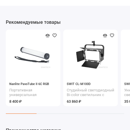
Рекомендуемые товары
Nanlite PavoTube II 6C RGB
SWIT CL-M100D
SWI
Портативная
Студийный светодиодный
Ун
универсальная
Bi-color светильник с
св
светодиодная RGB трубка
управлением DMX512
св
8 400 ₽
63 860 ₽
35 
(25см)