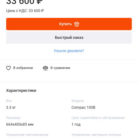
33 600 ₽
Цена с НДС: 33 600 ₽
Купить
Быстрый заказ
Нашли дешевле?
В избранное
В сравнение
Характеристики
Вес
Модель
3.3 кг
Compac 100B
Размеры
Срок гарантийного обслуживания
664х400х85 мм
1 год
Управление светильником
Управление световым потоком