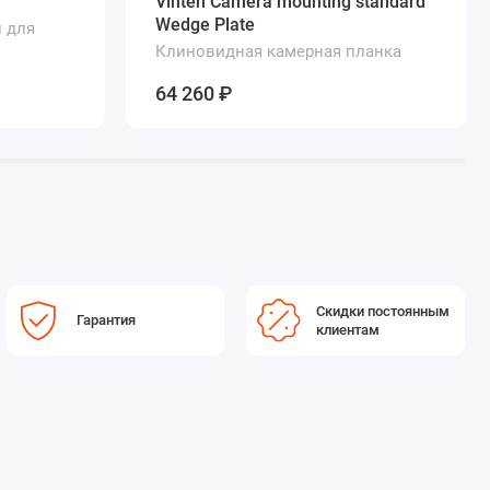
Vinten Camera mounting standard
Wedge Plate
 для
Клиновидная камерная планка
64 260 ₽
Скидки постоянным
Гарантия
клиентам