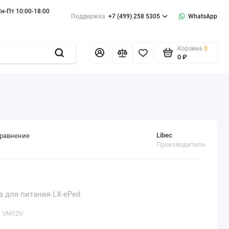
н-Пт 10:00-18:00
Поддержка
+7 (499) 258 5305
WhatsApp
Корзина
0
0 ₽
Libec
сравнение
Производитель
 для питания LX-ePed
: VM12V