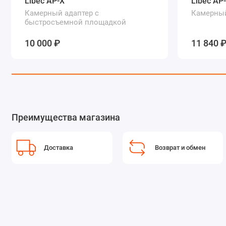
Libec AP-X
Libec AP
Камерный адаптер с
Камерный
быстросъемной площадкой
10 000 ₽
11 840 
Преимущества магазина
Доставка
Возврат и обмен