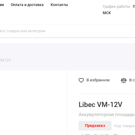
ии
Оплата и доставка
Контакты
График работы
П
МСК
VM-12V
В избранное
В 
Libec VM-12V
Аккумуляторная площадка
Предзаказ
Код товара