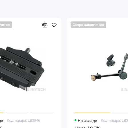
нчится
Скоро закончится
де
Код товара: LB3846
На складе
Код товара: LB