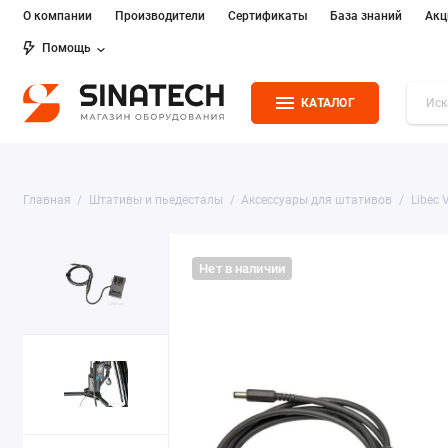
О компании
Производители
Сертификаты
База знаний
Акц
Помощь
КАТАЛОГ
Главная
Штативы и пьедесталы
Аксессуары для штативов
Libec 
Нет в наличии