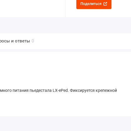
Поделиться
росы и ответы
0
омного питания пьедестала LX-ePed. Фиксируется крепежной