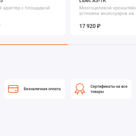
-5
Libec AS-7K
 адаптер с площадкой
Многоцелевой кронштейн
устновки аксессуаров на
штативную головку
₽
17 920 ₽
Сертификаты на все
Безналичная оплата
товары