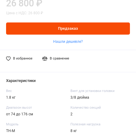
26 800 ₽
Цена с НДС: 26 800 ₽
Предзаказ
Нашли дешевле?
В избранное
В сравнение
Характеристики
Вес
Винт для установки головки
1.8 кг
3/8 дюйма
Диапазон высот
Количество секций
от 74 до 176 см
2
Модель
Полезная нагрузка
TH-M
8 кг