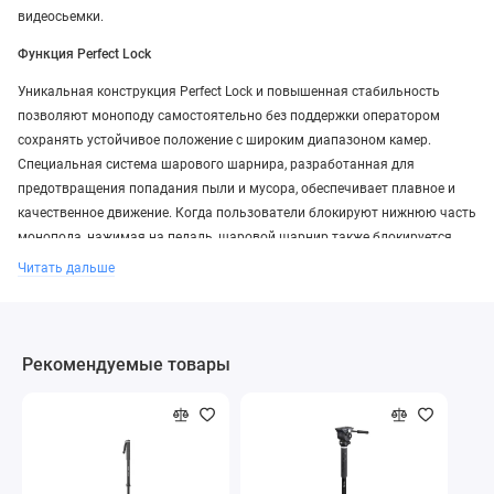
видеосьемки.
Функция Perfect Lock
Уникальная конструкция Perfect Lock и повышенная стабильность
позволяют моноподу самостоятельно без поддержки оператором
сохранять устойчивое положение с широким диапазоном камер.
Специальная система шарового шарнира, разработанная для
предотвращения попадания пыли и мусора, обеспечивает плавное и
качественное движение. Когда пользователи блокируют нижнюю часть
монопода, нажимая на педаль, шаровой шарнир также блокируется.
Читать дальше
Функция Perfect Lock
Уникальная конструкция Perfect Lock и повышенная стабильность
позволяют моноподу самостоятельно без поддержки оператором
сохранять устойчивое положение с широким диапазоном камер.
Рекомендуемые товары
Специальная система шарнирных соединений основания
предназначена для предотвращения попадания пыли и мусора, что
гарантирует плавное вращение и долговечность. Когда пользователи
блокируют нижнюю часть монопода, нажимая на педаль, шаровой
шарнир также блокируется.