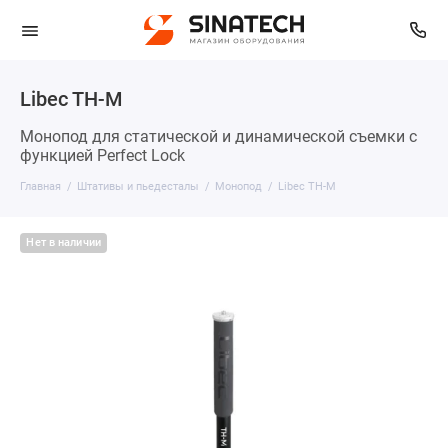
Libec TH-M
Монопод для статической и динамической съемки с
функцией Perfect Lock
Главная
Штативы и пьедесталы
Монопод
Libec TH-M
Нет в наличии