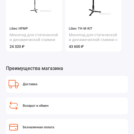
Настройка высоты
Монопод предназначен для быстрой настройки и компактного
премещения. Складывающиеся ножки можно открывать и закрывать
Libec HFMP
Libec TH-M KIT
одним нажатием кнопки. Числовая шкала, нанесенная на монопод,
Монопод для статической
Монопод для статической
позволяет моментально выставить необходимую высоту монопода.
и динамической съемки
и динамической съемки с
функцией Perfect Lock и
24 320 ₽
43 600 ₽
головкой DUAL HEAD
Преимущества магазина
Доставка
Возврат и обмен
Безналичная оплата