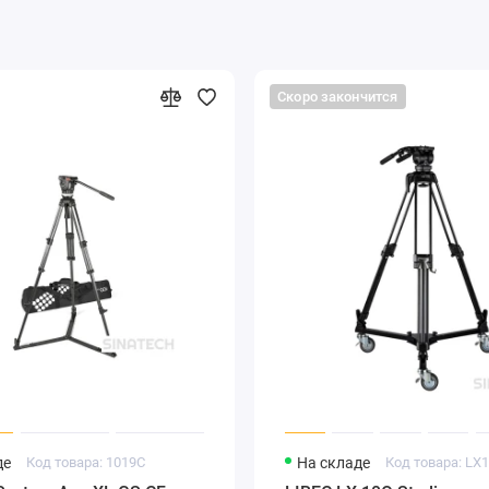
Скоро закончится
де
Код товара: 1019C
На складе
Код товара: LX