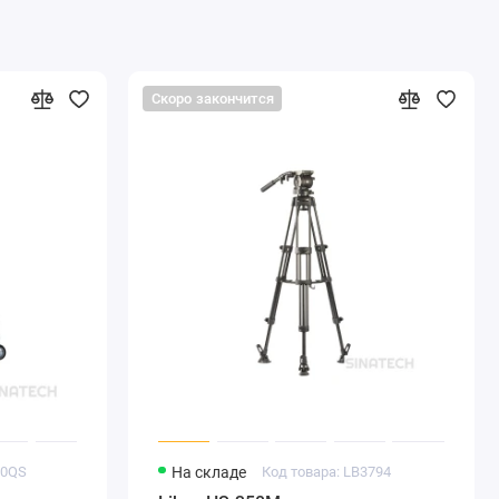
Скоро закончится
10QS
На складе
Код товара: LB3794