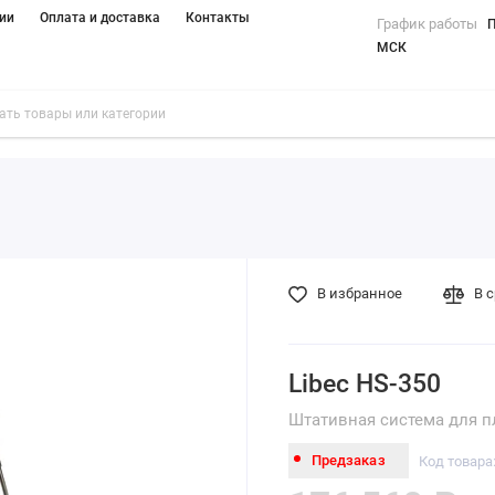
ии
Оплата и доставка
Контакты
График работы
П
МСК
В избранное
В 
Libec HS-350
Штативная система для 
Предзаказ
Код товара