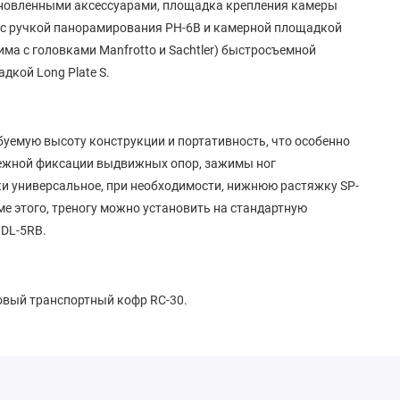
ановленными аксессуарами, площадка крепления камеры
и с ручкой панорамирования PH-6B и камерной площадкой
има с головками Manfrotto и Sachtler) быстросъемной
кой Long Plate S.
ебуемую высоту конструкции и портативность, что особенно
дежной фиксации выдвижных опор, зажимы ног
и универсальное, при необходимости, нижнюю растяжку SP-
е этого, треногу можно установить на стандартную
 DL-5RB.
новый транспортный кофр RC-30.