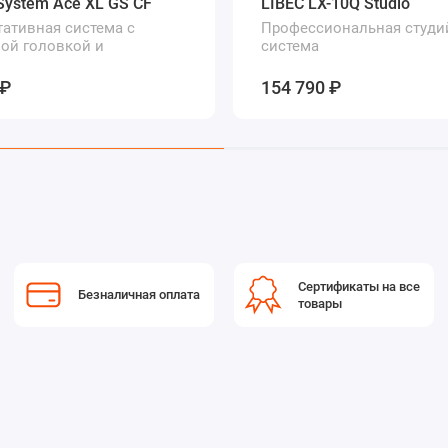
 System Ace XL GS CF
LIBEC LX-10Q Studio
тативная система с
Профессиональная студи
ой головкой и
система
тиковой треногой
 ₽
154 790 ₽
Сертификаты на все
Безналичная оплата
товары