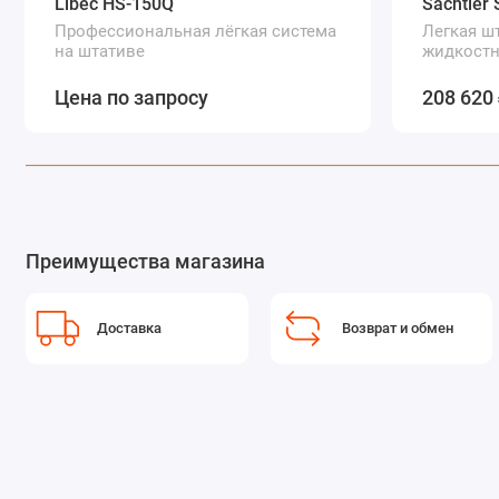
Libec HS-150Q
Sachtler
Профессиональная лёгкая система
Легкая ш
на штативе
жидкостн
углеплас
Цена по запросу
208 620
Преимущества магазина
Доставка
Возврат и обмен