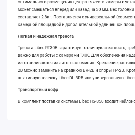
оптимального размещения центра тяжести камеры с уст
может смещаться вперед или назад на 30 мм. Вес головк
составляет 2,8кг. Поставляется с универсальной (совмест
камерной площадкой и дополнительной удлиненной площад
Легкая и надежная тренога
Тренога Libec RT30B гарантирует отличную жесткость, тр
важно для работы с камерами ТЖК. Для обеспечения на
изготавливаются из литого алюминия. Крепление растяжк
2B можно заменить на среднюю BR-2B и опоры FP-2B. Кром
штативную тележку Libec DL-3RB или универсальную Libec
Транспортный кофр
В комплект поставки системы Libec HS-350 входит нейло