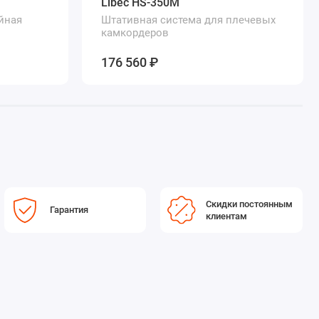
Libec HS-350M
йная
Штативная система для плечевых
камкордеров
176 560 ₽
Скидки постоянным
Гарантия
клиентам