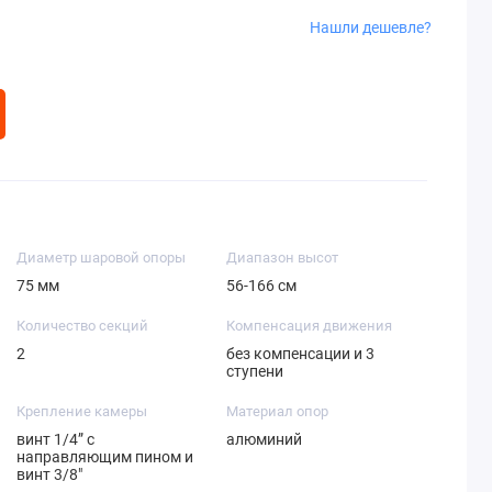
Нашли дешевле?
Диаметр шаровой опоры
Диапазон высот
75 мм
56-166 см
Количество секций
Компенсация движения
2
без компенсации и 3
ступени
Крепление камеры
Материал опор
винт 1/4” с
алюминий
направляющим пином и
винт 3/8"