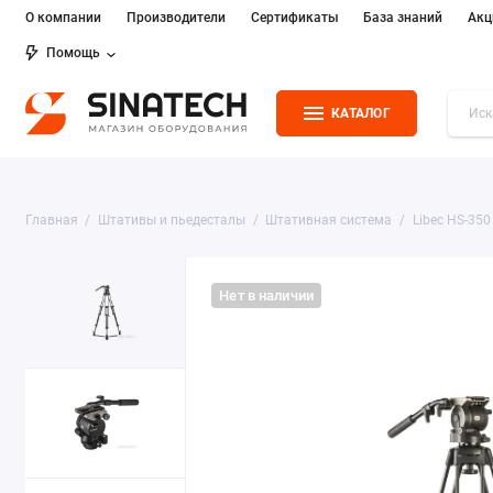
О компании
Производители
Сертификаты
База знаний
Акц
Помощь
КАТАЛОГ
Главная
Штативы и пьедесталы
Штативная система
Libec HS-350
Нет в наличии