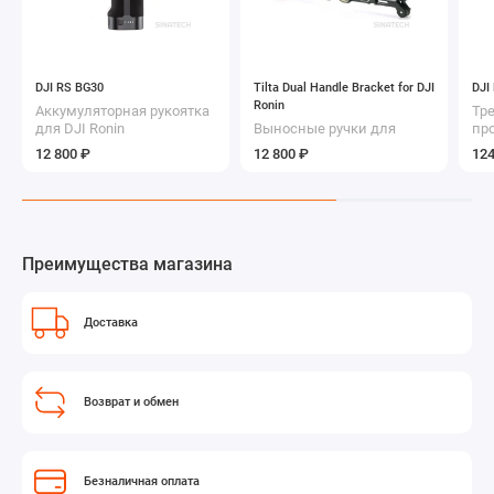
DJI RS BG30
Tilta Dual Handle Bracket for DJI
DJI
Ronin
Аккумуляторная рукоятка
Тр
для DJI Ronin
Выносные ручки для
пр
стабилизатора DJI Ronin
ур
12 800 ₽
12 800 ₽
124
Преимущества магазина
Доставка
Возврат и обмен
Безналичная оплата