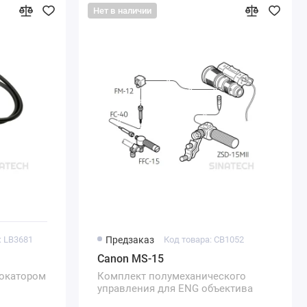
Нет в наличии
: LB3681
Предзаказ
Код товара: CB1052
Canon MS-15
фокатором
Комплект полумеханического
управления для ENG объектива
Canon