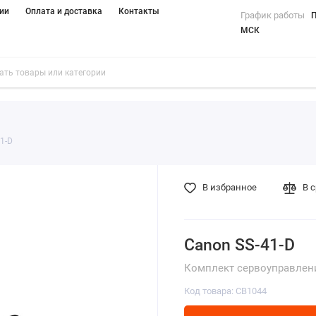
ии
Оплата и доставка
Контакты
График работы
П
МСК
1-D
В избранное
В 
Canon SS-41-D
Комплект сервоуправлени
Код товара: CB1044