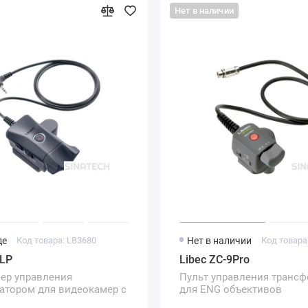
Нет в наличии
де
Код товара: LB3680
Нет в наличии
Код товара
-LP
Libec ZC-9Pro
ер управления
Пульт управления транс
атором для видеокамер с
для ENG объективов
сом LANC/Panasonic