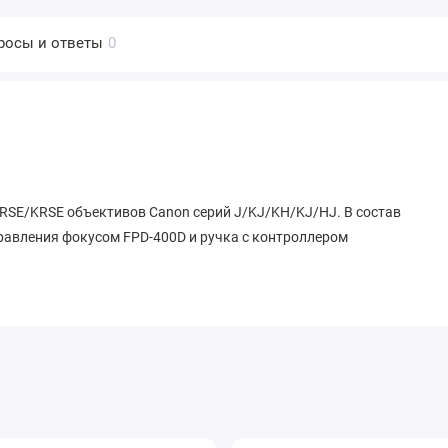
росы и ответы
0
IRSE/KRSE объективов Canon серий J/KJ/KH/KJ/HJ. В состав
равления фокусом FPD-400D и ручка с контроллером