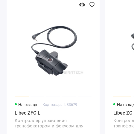
На складе
Код товара: LB3679
На скла
Libec ZFC-L
Libec ZC
Контроллер управления
Контролл
трансфокатором и фокусом для
трансфок
видеокамер с интерфейсом LANC
интерфей