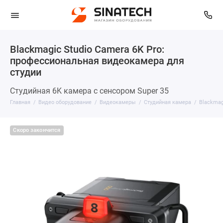
Blackmagic Studio Camera 6K Pro:
профессиональная видеокамера для
студии
Студийная 6K камера с сенсором Super 35
Главная
Видео оборудование
Видеокамеры
Студийная камера
Blackmag
Скоро закончится