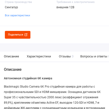
Страна производства
Требования к электропитанию
Сингапур
внешнее 12В
Все характеристики
Поделиться
Описание
Характеристики
Отзывы
0
Вопросы и ответы
Описание
Автономная студийная 6K камера
Blackmagic Studio Camera 6K Pro студийная камера для работы с
профессиональными SDI и HDMI микшерами. Оснащена датчиком 6K
Super 35 с чувствительностью 2000 люкс (коэффициент отражения
89,9%), креплением объектива Active EF, выходом 12G‑SDI и HDMI, 7-и
дюймовым ЖК-дисплеем с солнцезащитным козырьком и встроенными