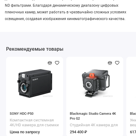
ND фильтрами. Благодаря динамическому диапазону цифровых
пленочных камер, может работать в чрезвычайно сложных условиях
освещения, создавая изображения кинематографического качества.
Рекомендуемые товары
SONY HDC-P50
Blackmagic Studio Camera 4K
Bla
Pro G2
Компактная системная
Ун
4K/HD камера для съемки
Студийная 4K камера для
ве
от первого лица
работы с
ба
Цена по запросу
294 400 ₽
617
профессиональными