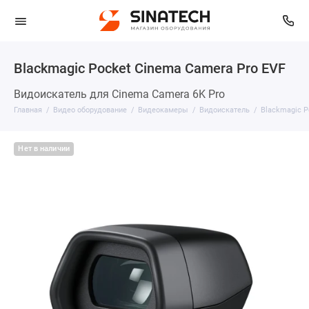
Blackmagic Pocket Cinema Camera Pro EVF
Видоискатель для Cinema Camera 6K Pro
Главная
Видео оборудование
Видеокамеры
Видоискатель
Blackmagic P
Нет в наличии