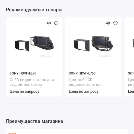
Рекомендуемые товары
SONY HDVF-EL70
SONY HDVF-L750
SON
OLED видоискатель для
Цветной LCD
Цв
студийных камер
видоискатель для
ви
студийных камер и
си
Цена по запросу
Цена по запросу
Цен
камкордеров XDCAM
ка
Преимущества магазина