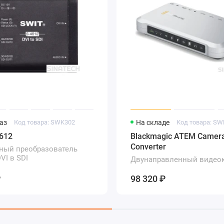
аз
Код товара: SWK302
На складе
Код товара: S
612
Blackmagic ATEM Camer
Converter
ный преобразователь
VI в SDI
Двунаправленный видеок
для камеры
₽
98 320 ₽