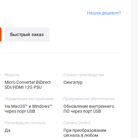
Нашли дешевле?
Быстрый заказ
Модель
Страна производства
Micro Converter BiDirect
Сингапур
SDI/HDMI 12G PSU
Управление настройками
Программное обеспечение
На MacOS™ и Windows™
Обновление внутреннего
через порт USB
ПО через порт USB
Регенерация сигнала
Camera Control
Да
При преобразовании
сигнала в любом