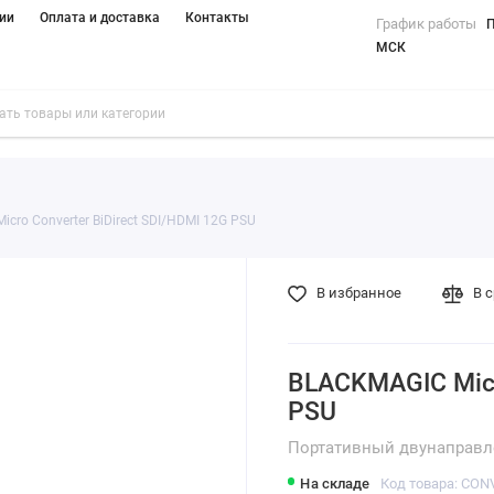
ии
Оплата и доставка
Контакты
График работы
П
МСК
cro Converter BiDirect SDI/HDMI 12G PSU
В избранное
В 
BLACKMAGIC Micro
PSU
Портативный двунаправл
На складе
Код товара: CO