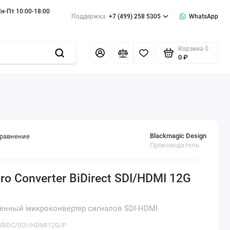
н-Пт 10:00-18:00
Поддержка
+7 (499) 258 5305
WhatsApp
Корзина
0
0 ₽
Blackmagic Design
сравнение
Производитель
 Converter BiDirect SDI/HDMI 12G
енный микроконвертер сигналов SDI-HDMI
NVBDC/SDI/HDMI12G/P