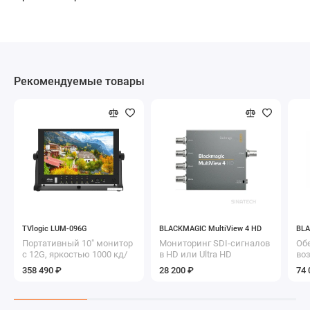
Рекомендуемые товары
TVlogic LUM-096G
BLACKMAGIC MultiView 4 HD
BLA
Портативный 10" монитор
Мониторинг SDI-сигналов
Об
с 12G, яркостью 1000 кд/
в HD или Ultra HD
во
м² и V-mount для полевой
тр
358 490 ₽
28 200 ₽
74 
работы.
на