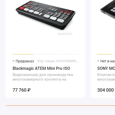
Предзаказ
Код товара: SWATEMMINIBPRISO
Нет в н
Blackmagic ATEM Mini Pro ISO
SONY MC
Видеомикшер для производства
Компакт
многокамерного контента на
многокам
вещательном уровне
потоково
эфире
77 760 ₽
304 000