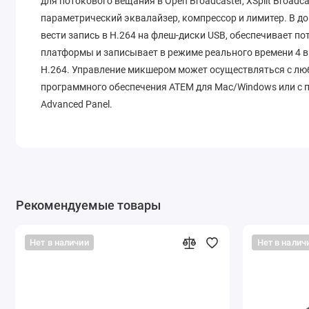
для потокового вещания в Open Broadcaster, XSplit Broad
параметрический эквалайзер, компрессор и лимитер. В до
вести запись в H.264 на флеш-диски USB, обеспечивает п
платформы и записывает в режиме реального времени 4 в
H.264. Управление микшером может осуществляться с лю
программного обеспечения ATEM для Mac/Windows или с
Advanced Panel.
Рекомендуемые товары
Нет в наличии
Нет в налич