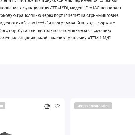
caster и т.д. Встроенный звуковой микшер имеет 6-полосный
полнение к функционалу ATEM SDI, модель Pro ISO позволяет
отоковую трансляцию через порт Ethernet на стримминговые
идеопотока "clean feeds" и программный выход в формате
бого ноутбука или настольного компьютера с помощью
 помощью опциональной панели управления ATEM 1 M/E
ии
Скоро закончится