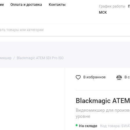
ии
Оплата и доставка
Контакты
График работы
П
МСК
микшер
Blackmagic ATEM SDI Pro ISO
В избранное
В 
Blackmagic ATEM 
Видеомикшер для произв
уровне
На складе
Код товара: SW