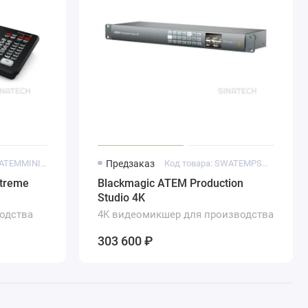
Код товара: SWATEMMINICEXTISO
Предзаказ
Код товара: SWATEMPSW04K
xtreme
Blackmagic ATEM Production
Studio 4K
одства
4K видеомикшер для производства
 на
многокамерного контента
303 600 ₽