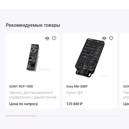
Рекомендуемые товары
SONY RCP-1000
Sony RM-30BP
SON
Панель дистанционного
Пульт ДУ
Па
управления с джойстиком
уп
для камер серий HDC/HSC
дл
Цена по запросу
125 840 ₽
Цен
HD