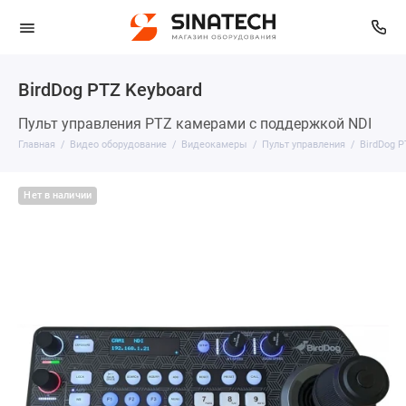
BirdDog PTZ Keyboard
Пульт управления PTZ камерами с поддержкой NDI
Главная
Видео оборудование
Видеокамеры
Пульт управления
BirdDog P
Нет в наличии