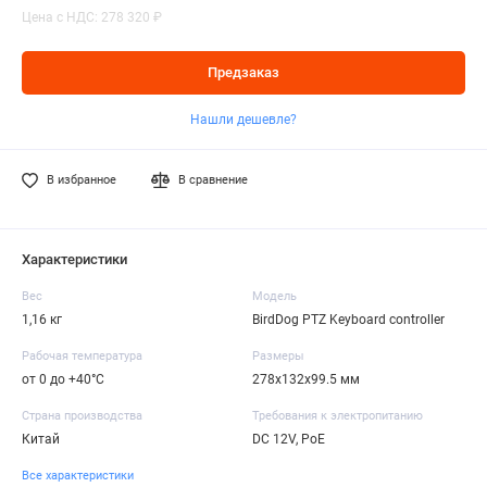
Цена с НДС: 278 320 ₽
Предзаказ
Нашли дешевле?
В избранное
В сравнение
Характеристики
Вес
Модель
1,16 кг
BirdDog PTZ Keyboard controller
Рабочая температура
Размеры
от 0 до +40°C
278x132x99.5 мм
Страна производства
Требования к электропитанию
Китай
DC 12V, PoE
Все характеристики